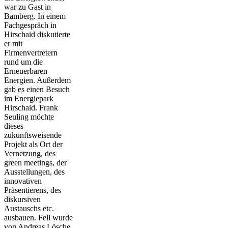
war zu Gast in
Bamberg. In einem
Fachgespräch in
Hirschaid diskutierte
er mit
Firmenvertretern
rund um die
Erneuerbaren
Energien. Außerdem
gab es einen Besuch
im Energiepark
Hirschaid. Frank
Seuling möchte
dieses
zukunftsweisende
Projekt als Ort der
Vernetzung, des
green meetings, der
Ausstellungen, des
innovativen
Präsentierens, des
diskursiven
Austauschs etc.
ausbauen. Fell wurde
von Andreas Lösche