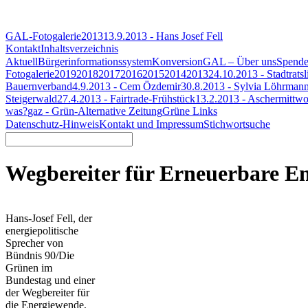
GAL-Fotogalerie
2013
13.9.2013 - Hans Josef Fell
Kontakt
Inhaltsverzeichnis
Aktuell
Bürgerinformationssystem
Konversion
GAL – Über uns
Spend
Fotogalerie
2019
2018
2017
2016
2015
2014
2013
24.10.2013 - Stadtratsl
Bauernverband
4.9.2013 - Cem Özdemir
30.8.2013 - Sylvia Löhrman
Steigerwald
27.4.2013 - Fairtrade-Frühstück
13.2.2013 - Aschermittw
was?
gaz - Grün-Alternative Zeitung
Grüne Links
Datenschutz-Hinweis
Kontakt und Impressum
Stichwortsuche
Wegbereiter für Erneuerbare E
Hans-Josef Fell, der
energiepolitische
Sprecher von
Bündnis 90/Die
Grünen im
Bundestag und einer
der Wegbereiter für
die Energiewende,