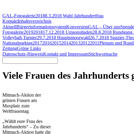
GAL-Fotogalerie
2018
8.3.2018 Wahl Jahrhundertfrau
Kontakt
Inhaltsverzeichnis
Aktuell
Bürgerinformationssystem
Konversion
GAL – Über uns
Spend
Fotogalerie
2019
2018
17.12.2018 Umsonstladen
28.8.2018 Rundgang A
Volleyball-Turnier
29.7.2018 Hauptsmoorwald
26.7.2018 Spazier-The
Nationalparktag
2017
2016
2015
2014
2013
2012
2011
Plenum und Rundb
Zeitung
Grüne Links
Datenschutz-Hinweis
Kontakt und Impressum
Stichwortsuche
Viele Frauen des Jahrhunderts 
Mitmach-Aktion der
grünen Frauen am
Maxplatz zum
Weltfrauentag
„Wählt eure Frau des
Jahrhunderts“ – Zu dieser
Mitmach-Aktion hatte die