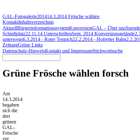
GAL-Fotogalerie
2014
14.3.2014 Frösche wählen
Kontakt
Inhaltsverzeichnis
Aktuell
Bürgerinformationssystem
Konversion
GAL – Über uns
Spend
Schießplatz
22.11.14 Unterschriften
Sept. 2014 Konversionsgelände
2.
unterwegs
6.3.2014 - Roter Teppich
22.2.2014 - Hofreiter Bahn
2.2.20
Zeitung
Grüne Links
Datenschutz-Hinweis
Kontakt und Impressum
Stichwortsuche
Grüne Frösche wählen forsch
Am
14.3.2014
begaben
sich die
drei
grünen
GAL-
Frösche
zur