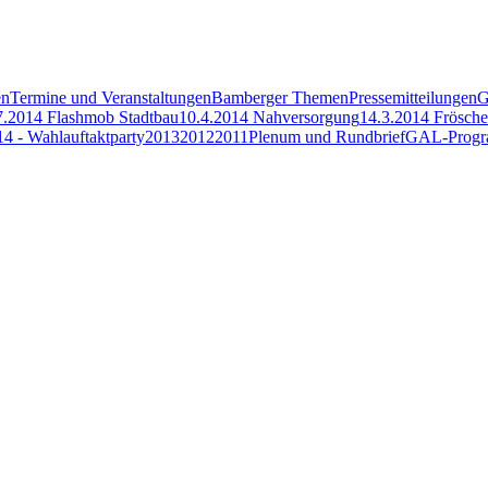
en
Termine und Veranstaltungen
Bamberger Themen
Pressemitteilungen
G
7.2014 Flashmob Stadtbau
10.4.2014 Nahversorgung
14.3.2014 Frösch
14 - Wahlauftaktparty
2013
2012
2011
Plenum und Rundbrief
GAL-Prog