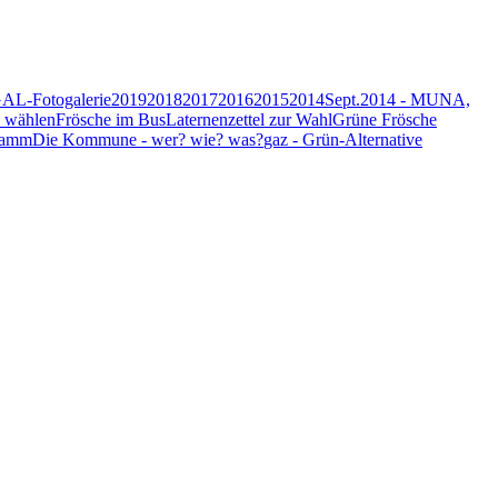
AL-Fotogalerie
2019
2018
2017
2016
2015
2014
Sept.2014 - MUNA,
e wählen
Frösche im Bus
Laternenzettel zur Wahl
Grüne Frösche
ramm
Die Kommune - wer? wie? was?
gaz - Grün-Alternative