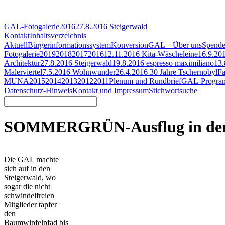
GAL-Fotogalerie
2016
27.8.2016 Steigerwald
Kontakt
Inhaltsverzeichnis
Aktuell
Bürgerinformationssystem
Konversion
GAL – Über uns
Spend
Fotogalerie
2019
2018
2017
2016
12.11.2016 Kita-Wäscheleine
16.9.20
Architektur
27.8.2016 Steigerwald
19.8.2016 espresso maximiliano
13.
Malerviertel
7.5.2016 Wohnwunder
26.4.2016 30 Jahre Tschernobyl
Fa
MUNA
2015
2014
2013
2012
2011
Plenum und Rundbrief
GAL-Progr
Datenschutz-Hinweis
Kontakt und Impressum
Stichwortsuche
SOMMERGRÜN-Ausflug in den 
Die GAL machte
sich auf in den
Steigerwald, wo
sogar die nicht
schwindelfreien
Mitglieder tapfer
den
Baumwipfelpfad bis