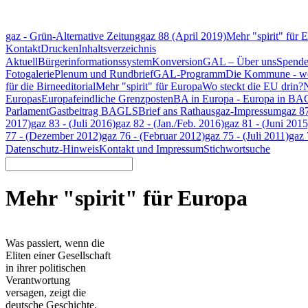
gaz - Grün-Alternative Zeitung
gaz 88 (April 2019)
Mehr "spirit" für 
Kontakt
Drucken
Inhaltsverzeichnis
Aktuell
Bürgerinformationssystem
Konversion
GAL – Über uns
Spend
Fotogalerie
Plenum und Rundbrief
GAL-Programm
Die Kommune - we
für die Birne
editorial
Mehr "spirit" für Europa
Wo steckt die EU drin?
N
Europas
Europafeindliche Grenzposten
BA in Europa - Europa in BA
Parlament
Gastbeitrag BAGLS
Brief ans Rathaus
gaz-Impressum
gaz 8
2017)
gaz 83 - (Juli 2016)
gaz 82 - (Jan./Feb. 2016)
gaz 81 - (Juni 2015
77 - (Dezember 2012)
gaz 76 - (Februar 2012)
gaz 75 - (Juli 2011)
gaz 
Datenschutz-Hinweis
Kontakt und Impressum
Stichwortsuche
Mehr "spirit" für Europa
Was passiert, wenn die
Eliten einer Gesellschaft
in ihrer politischen
Verantwortung
versagen, zeigt die
deutsche Geschichte.