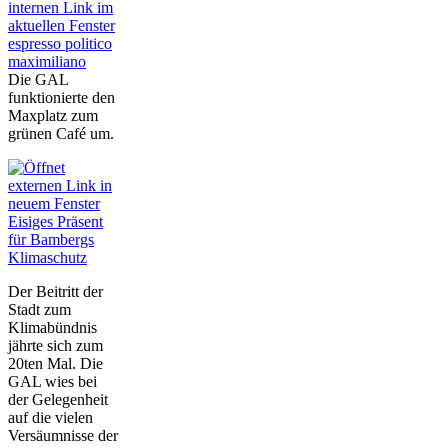
espresso politico
maximiliano
Die GAL
funktionierte den
Maxplatz zum
grünen Café um.
Eisiges Präsent
für Bambergs
Klimaschutz
Der Beitritt der
Stadt zum
Klimabündnis
jährte sich zum
20ten Mal. Die
GAL wies bei
der Gelegenheit
auf die vielen
Versäumnisse der