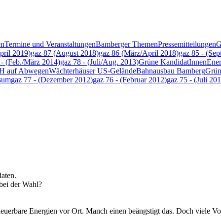
en
Termine und Veranstaltungen
Bamberger Themen
Pressemitteilungen
G
pril 2019)
gaz 87 (August 2018)
gaz 86 (März/April 2018)
gaz 85 - (Se
 - (Feb./März 2014)
gaz 78 - (Juli/Aug. 2013)
Grüne KandidatInnen
Ene
H auf Abwegen
Wächterhäuser US-Gelände
Bahnausbau Bamberg
Grün
sum
gaz 77 - (Dezember 2012)
gaz 76 - (Februar 2012)
gaz 75 - (Juli 201
aten.
bei der Wahl?
uerbare Energien vor Ort. Manch einen beängstigt das. Doch viele Vorur