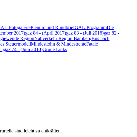
AL-Fotogalerie
Plenum und Rundbrief
GAL-Programm
Die
ptember 2017)
gaz 84 - (April 2017)
gaz 83 - (Juli 2016)
gaz 82 -
rgiewende Region
Nahverkehr Region Bamberg
Bus nach
es Steuermodell
Mindestlohn & Mindestrente
Fatale
1)
gaz 74 - (Juni 2010)
Grüne Links
teile sind leicht zu entkräften.