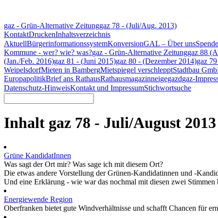
gaz - Grün-Alternative Zeitung
gaz 78 - (Juli/Aug. 2013)
Kontakt
Drucken
Inhaltsverzeichnis
Aktuell
Bürgerinformationssystem
Konversion
GAL – Über uns
Spend
Kommune - wer? wie? was?
gaz - Grün-Alternative Zeitung
gaz 88 (A
(Jan./Feb. 2016)
gaz 81 - (Juni 2015)
gaz 80 - (Dezember 2014)
gaz 79
Weipelsdorf
Mieten in Bamberg
Mietspiegel verschleppt
Stadtbau Gmb
Europapolitik
Brief ans Rathaus
Rathausmagazin
neigegazd
gaz-Impres
Datenschutz-Hinweis
Kontakt und Impressum
Stichwortsuche
Inhalt gaz 78 - Juli/August 2013
Grüne KandidatInnen
Was sagt der Ort mir? Was sage ich mit diesem Ort?
Die etwas andere Vorstellung der Grünen-Kandidatinnen und -Kandid
Und eine Erklärung - wie war das nochmal mit diesen zwei Stimmen 
Energiewende Region
Oberfranken bietet gute Windverhältnisse und schafft Chancen für erne