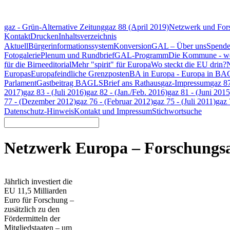
gaz - Grün-Alternative Zeitung
gaz 88 (April 2019)
Netzwerk und Fors
Kontakt
Drucken
Inhaltsverzeichnis
Aktuell
Bürgerinformationssystem
Konversion
GAL – Über uns
Spend
Fotogalerie
Plenum und Rundbrief
GAL-Programm
Die Kommune - we
für die Birne
editorial
Mehr "spirit" für Europa
Wo steckt die EU drin?
N
Europas
Europafeindliche Grenzposten
BA in Europa - Europa in BA
Parlament
Gastbeitrag BAGLS
Brief ans Rathaus
gaz-Impressum
gaz 8
2017)
gaz 83 - (Juli 2016)
gaz 82 - (Jan./Feb. 2016)
gaz 81 - (Juni 2015
77 - (Dezember 2012)
gaz 76 - (Februar 2012)
gaz 75 - (Juli 2011)
gaz 
Datenschutz-Hinweis
Kontakt und Impressum
Stichwortsuche
Netzwerk Europa – Forschungsa
Jährlich investiert die
EU 11,5 Milliarden
Euro für Forschung –
zusätzlich zu den
Fördermitteln der
Mitgliedstaaten – um