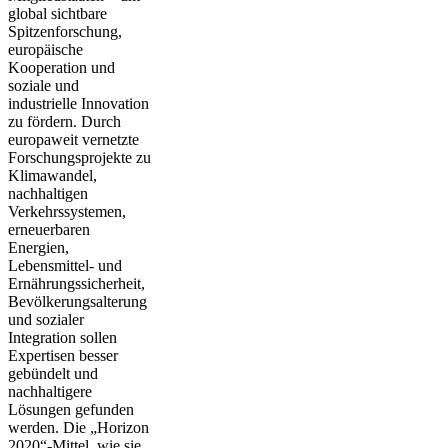
global sichtbare
Spitzenforschung,
europäische
Kooperation und
soziale und
industrielle Innovation
zu fördern. Durch
europaweit vernetzte
Forschungsprojekte zu
Klimawandel,
nachhaltigen
Verkehrssystemen,
erneuerbaren
Energien,
Lebensmittel- und
Ernährungssicherheit,
Bevölkerungsalterung
und sozialer
Integration sollen
Expertisen besser
gebündelt und
nachhaltigere
Lösungen gefunden
werden. Die „Horizon
2020“-Mittel, wie sie